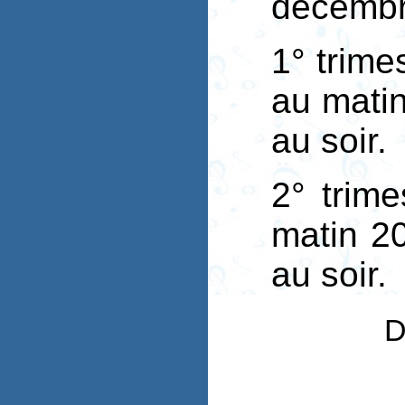
décembr
1° trime
au mati
au soir.
2° trim
matin 20
au soir.
D