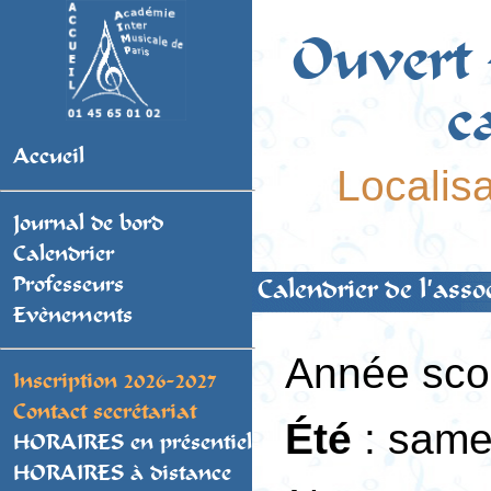
Ouvert 
c
Accueil
Localis
Journal de bord
Calendrier
Professeurs
Calendrier de l'asso
Evènements
Année sco
Inscription 2026-2027
Contact secrétariat
Été
: samed
HORAIRES en présentiel
HORAIRES à distance