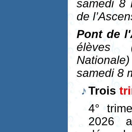
samedi 8 
de l’Ascen
Pont de l
élèves 
Nationale
samedi 8 
Trois
tr
4° trim
2026 a