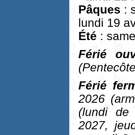
Pâques
: 
lundi 19 av
Été
: samed
Férié ouv
(Pentecôte
Férié fer
2026 (arm
(lundi de
2027, jeu