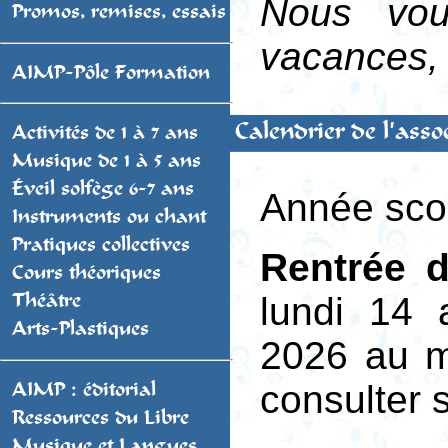
Nous vou
Promos, remises, essais
vacances, 
AIMP-Pôle Formation
Calendrier de l'asso
Activités de 1 à 7 ans
Musique de 1 à 5 ans
Éveil solfège 6-7 ans
Année sco
Instruments ou chant
Pratiques collectives
Rentrée d
Cours théoriques
lundi 14 
Théâtre
Arts-Plastiques
2026 au ma
consulter 
AIMP : éditorial
Ressources du Libre
Musique et Langues