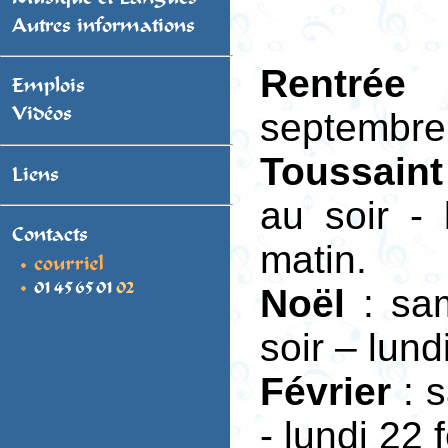
Autres informations
Rentrée 
Emplois
Vidéos
septembre
Toussaint
Liens
au soir -
Contacts
matin.
Noël
: sa
soir – lund
Février
: s
- lundi 22 